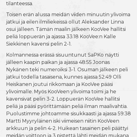
tilanteessa.
Toisen erän alussa meidän viiden minuutin ylivoima
jatkui ja eilen ilmiliekeissä ollut Aleksander Linna
osui jälleen. Tämän maalin jälkeen KooVee hallitsi
peliä loppuerän ja ajassa 33:18 KooVee:n Kalle
Siekkinen kavensi pelin 2-1.
Kolmannessa erässä sisuuntunut SaPKo näytti
jälleen kaapin paikan ja ajassa 48:55 Joonas
Nykänen teki numeroiksi 3-1. Osuman jälkeen peli
jatkui todella tasaisena, kunnes ajassa 52:49 Olli
Heiskanen joutui rikkomaan ja KooVee pääsi
ylivoimalle. Myös KooVeen ylivoima toimi ja he
kavensivat pelin 3-2. Loppuerän KooVee hallitsi
peliä ja pääsi pyörittämään peliä ilman maalivahtia.
Puolustimme johtoamme sisukkaasti ja ajassa 59:38
Martti Myyryläinen iski viimeisen niitin KooVeen
arkkuun ja pelin 4-2. Huikean tasainen peli päättyi
meidän voittoon ja 3 pistettä lähti meidän mukana