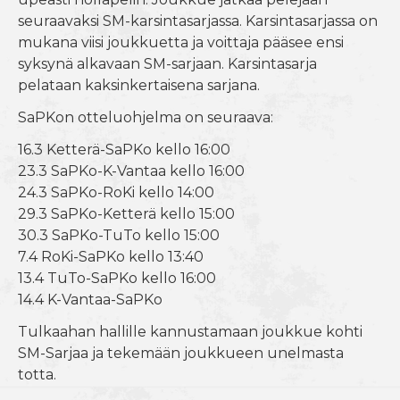
seuraavaksi SM-karsintasarjassa. Karsintasarjassa on
mukana viisi joukkuetta ja voittaja pääsee ensi
syksynä alkavaan SM-sarjaan. Karsintasarja
pelataan kaksinkertaisena sarjana.
SaPKon otteluohjelma on seuraava:
16.3 Ketterä-SaPKo kello 16:00
23.3 SaPKo-K-Vantaa kello 16:00
24.3 SaPKo-RoKi kello 14:00
29.3 SaPKo-Ketterä kello 15:00
30.3 SaPKo-TuTo kello 15:00
7.4 RoKi-SaPKo kello 13:40
13.4 TuTo-SaPKo kello 16:00
14.4 K-Vantaa-SaPKo
Tulkaahan hallille kannustamaan joukkue kohti
SM-Sarjaa ja tekemään joukkueen unelmasta
totta.