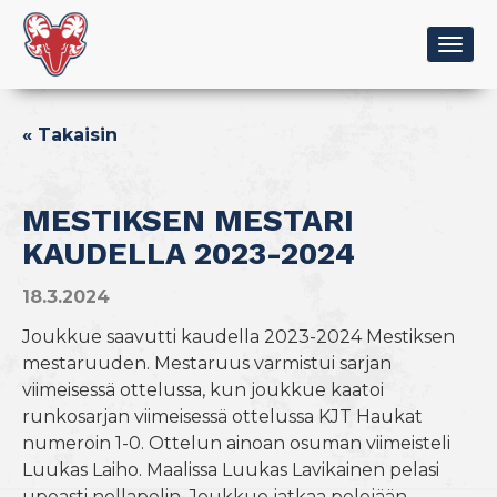
Togg
navig
« Takaisin
MESTIKSEN MESTARI
KAUDELLA 2023-2024
18.3.2024
Joukkue saavutti kaudella 2023-2024 Mestiksen
mestaruuden. Mestaruus varmistui sarjan
viimeisessä ottelussa, kun joukkue kaatoi
runkosarjan viimeisessä ottelussa KJT Haukat
numeroin 1-0. Ottelun ainoan osuman viimeisteli
Luukas Laiho. Maalissa Luukas Lavikainen pelasi
upeasti nollapelin. Joukkue jatkaa pelejään