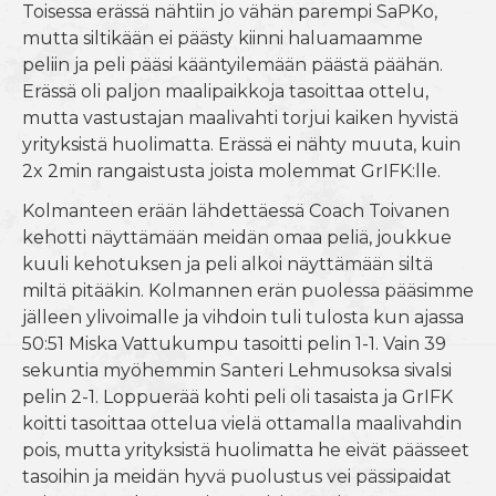
Toisessa erässä nähtiin jo vähän parempi SaPKo,
mutta siltikään ei päästy kiinni haluamaamme
peliin ja peli pääsi kääntyilemään päästä päähän.
Erässä oli paljon maalipaikkoja tasoittaa ottelu,
mutta vastustajan maalivahti torjui kaiken hyvistä
yrityksistä huolimatta. Erässä ei nähty muuta, kuin
2x 2min rangaistusta joista molemmat GrIFK:lle.
Kolmanteen erään lähdettäessä Coach Toivanen
kehotti näyttämään meidän omaa peliä, joukkue
kuuli kehotuksen ja peli alkoi näyttämään siltä
miltä pitääkin. Kolmannen erän puolessa pääsimme
jälleen ylivoimalle ja vihdoin tuli tulosta kun ajassa
50:51 Miska Vattukumpu tasoitti pelin 1-1. Vain 39
sekuntia myöhemmin Santeri Lehmusoksa sivalsi
pelin 2-1. Loppuerää kohti peli oli tasaista ja GrIFK
koitti tasoittaa ottelua vielä ottamalla maalivahdin
pois, mutta yrityksistä huolimatta he eivät päässeet
tasoihin ja meidän hyvä puolustus vei pässipaidat