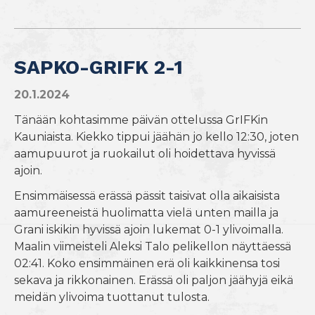
SAPKO-GRIFK 2-1
20.1.2024
Tänään kohtasimme päivän ottelussa GrIFKin
Kauniaista. Kiekko tippui jäähän jo kello 12:30, joten
aamupuurot ja ruokailut oli hoidettava hyvissä
ajoin.
Ensimmäisessä erässä pässit taisivat olla aikaisista
aamureeneistä huolimatta vielä unten mailla ja
Grani iskikin hyvissä ajoin lukemat 0-1 ylivoimalla.
Maalin viimeisteli Aleksi Talo pelikellon näyttäessä
02:41. Koko ensimmäinen erä oli kaikkinensa tosi
sekava ja rikkonainen. Erässä oli paljon jäähyjä eikä
meidän ylivoima tuottanut tulosta.