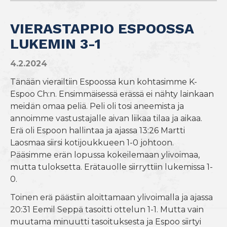
VIERASTAPPIO ESPOOSSA
LUKEMIN 3-1
4.2.2024
Tänään vierailtiin Espoossa kun kohtasimme K-
Espoo Ch:n. Ensimmäisessä erässä ei nähty lainkaan
meidän omaa peliä. Peli oli tosi aneemista ja
annoimme vastustajalle aivan liikaa tilaa ja aikaa.
Erä oli Espoon hallintaa ja ajassa 13:26 Martti
Laosmaa siirsi kotijoukkueen 1-0 johtoon.
Pääsimme erän lopussa kokeilemaan ylivoimaa,
mutta tuloksetta. Erätauolle siirryttiin lukemissa 1-
0.
Toinen erä päästiin aloittamaan ylivoimalla ja ajassa
20:31 Eemil Seppä tasoitti ottelun 1-1. Mutta vain
muutama minuutti tasoituksesta ja Espoo siirtyi