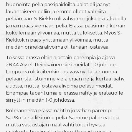
huonointa peliä pässipaidoilta. Jalat oli jäänyt
lauantaiseen peliin ja emme olleet valmiita
pelaamaan. S-Kiekko oli vahvempi joka osa-alueella
ja näin pääsi viemään peliä. Erässä pääsimme kerran
kokeilemaan ylivoimaa, mutta tuloksetta. Myös S-
Kiekkokin pääsi yrittämään ylivoimaa, mutta
meidän onneksi alivoima oli tänään loistavaa.
Toisessa erässä oltiin ajoittain parempia ja ajassa
28:44 Akseli Reinikainen siirsi meidät 1-0 johtoon.
Loppuerä oli kuitenkin tosi väsynyttä ja huonoa
pelaamista. Istuimme vielä erään neljä kertaa jäähy
aitiossa, mutta loistava alivoima pelasti meidät.
Enempää tapahtumia ei erässä nähty ja erätauolle
siirryttiin meidän 1-0 johdossa.
Kolmannessa erässä nähtiin jo vähän parempi
SaPKo ja hallitsimme peliä. Saimme paljon vetoja,
mutta vastustajan maalivahti torjui hyvistä
yrityksistä huolimatta kaiken. Vahvasta erästä