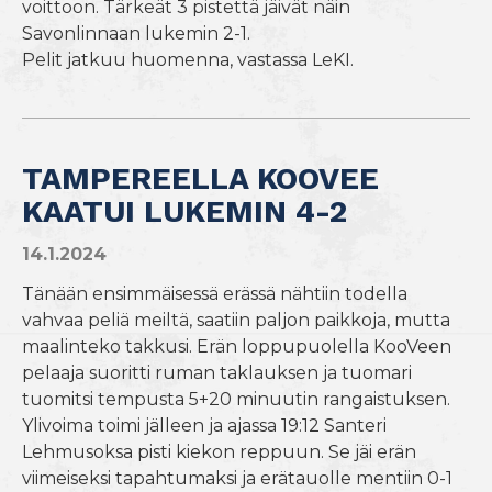
voittoon. Tärkeät 3 pistettä jäivät näin
Savonlinnaan lukemin 2-1.
Pelit jatkuu huomenna, vastassa LeKI.
TAMPEREELLA KOOVEE
KAATUI LUKEMIN 4-2
14.1.2024
Tänään ensimmäisessä erässä nähtiin todella
vahvaa peliä meiltä, saatiin paljon paikkoja, mutta
maalinteko takkusi. Erän loppupuolella KooVeen
pelaaja suoritti ruman taklauksen ja tuomari
tuomitsi tempusta 5+20 minuutin rangaistuksen.
Ylivoima toimi jälleen ja ajassa 19:12 Santeri
Lehmusoksa pisti kiekon reppuun. Se jäi erän
viimeiseksi tapahtumaksi ja erätauolle mentiin 0-1