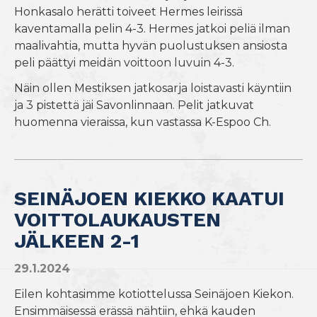
Honkasalo herätti toiveet Hermes leirissä
kaventamalla pelin 4-3. Hermes jatkoi peliä ilman
maalivahtia, mutta hyvän puolustuksen ansiosta
peli päättyi meidän voittoon luvuin 4-3.
Näin ollen Mestiksen jatkosarja loistavasti käyntiin
ja 3 pistettä jäi Savonlinnaan. Pelit jatkuvat
huomenna vieraissa, kun vastassa K-Espoo Ch.
SEINÄJOEN KIEKKO KAATUI
VOITTOLAUKAUSTEN
JÄLKEEN 2-1
29.1.2024
Eilen kohtasimme kotiottelussa Seinäjoen Kiekon.
Ensimmäisessä erässä nähtiin, ehkä kauden