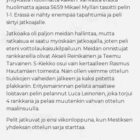
huolimatta ajassa 56:59 Mikael Mylläri tasoitti pelin
1-1. Erässä ei nähty enempää tapahtumia ja peli
siirtyi jatkoajalle.
Jatkoaika oli paljon meidän hallintaa, mutta
ratkaisua ei saatu myöskään jatkoajalla, joten peli
eteni voittolaukaisukilpailuun. Meidän onnistujat
rankkareilla olivat Akseli Reinikainen ja Teemu
Tarvainen. S-Kiekko osui vain kertaalleen Rasmus
Hautamäen toimesta. Näin ollen veimme ottelun
tiukkojen vaiheiden jälkeen ja kaksi pistettä
plakkariin. Erityismaininnan pelistä ansaitsee
loistavan pelin pelannut Luca Leinonen, joka torjui
4 rankkaria ja pelasi muutenkin vahvan ottelun
maalinsuulla.
Pelit jatkuvat jo ensi viikonloppuna, kun Mestiksen
yhdeksän ottelun sarja starttaa.