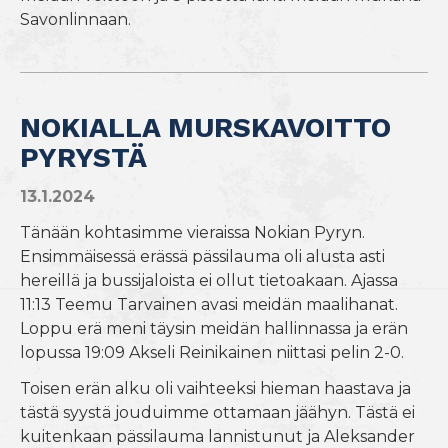
Savonlinnaan.
NOKIALLA MURSKAVOITTO
PYRYSTÄ
13.1.2024
Tänään kohtasimme vieraissa Nokian Pyryn.
Ensimmäisessä erässä pässilauma oli alusta asti
hereillä ja bussijaloista ei ollut tietoakaan. Ajassa
11:13 Teemu Tarvainen avasi meidän maalihanat.
Loppu erä meni täysin meidän hallinnassa ja erän
lopussa 19:09 Akseli Reinikainen niittasi pelin 2-0.
Toisen erän alku oli vaihteeksi hieman haastava ja
tästä syystä jouduimme ottamaan jäähyn. Tästä ei
kuitenkaan pässilauma lannistunut ja Aleksander