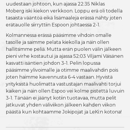
uudestaan johtoon, kun ajassa 22:35 Niklas
Moberg iski kiekon verkkoon. Loppu erä oli todella
tasaista vääntöä eikä lisämaaleja erässä nähty joten
erätauolle siirryttiin Espoon johtaessa 2-1.
Kolmannessa erässä pääsimme vihdoin omalle
tasolle ja saimme pelata kiekolla ja näin ollen
hallitsimme peliä. Mutta erän puolen välin jälkeen
pieni virhe kostautui ja ajassa 52:03 Viljami Väisänen
kasvatti isäntien johdon 3-1. Pelin lopussa
pääsimme ylivoimalle ja otimme maalivahdin pois
joten haimme kavennusta 6-4 vastaan. Hyvistä
yrityksistä huolimatta vastustajan maalivahti torjui
kaiken ja näin ollen Espoo vei kolme pistettä luvuin
3-1. Tänään ei jäänyt kotiin tuotavaa, mutta pelit
jatkuvat yhden väliviikon jälkeen kahden viikon
päästä kun kohtaamme Jokipojat ja LeKi:n kotona!