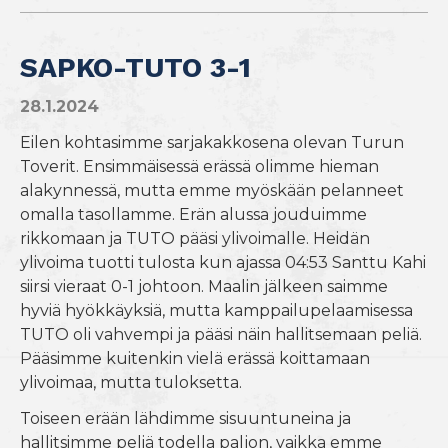
SAPKO-TUTO 3-1
28.1.2024
Eilen kohtasimme sarjakakkosena olevan Turun
Toverit. Ensimmäisessä erässä olimme hieman
alakynnessä, mutta emme myöskään pelanneet
omalla tasollamme. Erän alussa jouduimme
rikkomaan ja TUTO pääsi ylivoimalle. Heidän
ylivoima tuotti tulosta kun ajassa 04:53 Santtu Kahi
siirsi vieraat 0-1 johtoon. Maalin jälkeen saimme
hyviä hyökkäyksiä, mutta kamppailupelaamisessa
TUTO oli vahvempi ja pääsi näin hallitsemaan peliä.
Pääsimme kuitenkin vielä erässä koittamaan
ylivoimaa, mutta tuloksetta.
Toiseen erään lähdimme sisuuntuneina ja
hallitsimme peliä todella paljon, vaikka emme