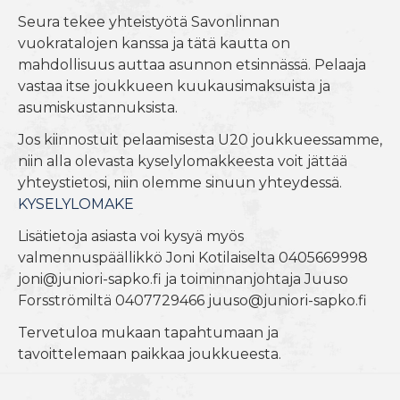
Seura tekee yhteistyötä Savonlinnan
vuokratalojen kanssa ja tätä kautta on
mahdollisuus auttaa asunnon etsinnässä. Pelaaja
vastaa itse joukkueen kuukausimaksuista ja
asumiskustannuksista.
Jos kiinnostuit pelaamisesta U20 joukkueessamme,
niin alla olevasta kyselylomakkeesta voit jättää
yhteystietosi, niin olemme sinuun yhteydessä.
KYSELYLOMAKE
Lisätietoja asiasta voi kysyä myös
valmennuspäällikkö Joni Kotilaiselta 0405669998
joni@juniori-sapko.fi ja toiminnanjohtaja Juuso
Forsströmiltä 0407729466 juuso@juniori-sapko.fi
Tervetuloa mukaan tapahtumaan ja
tavoittelemaan paikkaa joukkueesta.