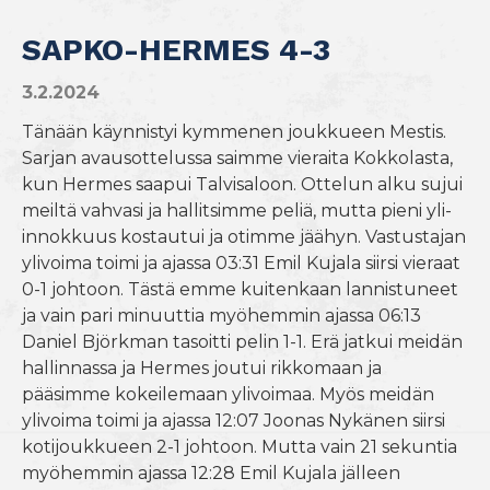
SAPKO-HERMES 4-3
3.2.2024
Tänään käynnistyi kymmenen joukkueen Mestis.
Sarjan avausottelussa saimme vieraita Kokkolasta,
kun Hermes saapui Talvisaloon. Ottelun alku sujui
meiltä vahvasi ja hallitsimme peliä, mutta pieni yli-
innokkuus kostautui ja otimme jäähyn. Vastustajan
ylivoima toimi ja ajassa 03:31 Emil Kujala siirsi vieraat
0-1 johtoon. Tästä emme kuitenkaan lannistuneet
ja vain pari minuuttia myöhemmin ajassa 06:13
Daniel Björkman tasoitti pelin 1-1. Erä jatkui meidän
hallinnassa ja Hermes joutui rikkomaan ja
pääsimme kokeilemaan ylivoimaa. Myös meidän
ylivoima toimi ja ajassa 12:07 Joonas Nykänen siirsi
kotijoukkueen 2-1 johtoon. Mutta vain 21 sekuntia
myöhemmin ajassa 12:28 Emil Kujala jälleen