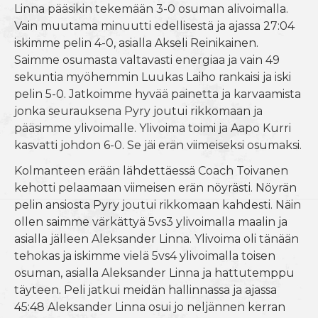
Linna pääsikin tekemään 3-0 osuman alivoimalla.
Vain muutama minuutti edellisestä ja ajassa 27:04
iskimme pelin 4-0, asialla Akseli Reinikainen.
Saimme osumasta valtavasti energiaa ja vain 49
sekuntia myöhemmin Luukas Laiho rankaisi ja iski
pelin 5-0. Jatkoimme hyvää painetta ja karvaamista
jonka seurauksena Pyry joutui rikkomaan ja
pääsimme ylivoimalle. Ylivoima toimi ja Aapo Kurri
kasvatti johdon 6-0. Se jäi erän viimeiseksi osumaksi.
Kolmanteen erään lähdettäessä Coach Toivanen
kehotti pelaamaan viimeisen erän nöyrästi. Nöyrän
pelin ansiosta Pyry joutui rikkomaan kahdesti. Näin
ollen saimme värkättyä 5vs3 ylivoimalla maalin ja
asialla jälleen Aleksander Linna. Ylivoima oli tänään
tehokas ja iskimme vielä 5vs4 ylivoimalla toisen
osuman, asialla Aleksander Linna ja hattutemppu
täyteen. Peli jatkui meidän hallinnassa ja ajassa
45:48 Aleksander Linna osui jo neljännen kerran