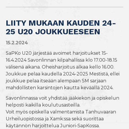
LIITY MUKAAN KAUDEN 24-
25 U20 JOUKKUEESEEN
15.2.2024
SaPKo U20 järjestää avoimet harjoitukset 15-
16.4.2024 Savonlinnan kilpahallissa klo 17.00-18.15
välisenä aikana. Oheisharjoitus alkaa kello 16.00.
Joukkue pelaa kaudella 2024-2025 Mestistä, ellei
joukkue pelaa itseään alempaan SM sarjaan
mahdollisten karsintojen kautta keväällä 2024.
Savonlinnassa voit yhdistää jääkiekon ja opiskelun
helposti kaikilla koulutusasteilla.
Voit myös opiskella valmentamista Tanhuvaaran
Urheiluopistossa ja Xamk:ssa sekä suorittaa
käytännön harjoittelua Juniori-SapKossa.