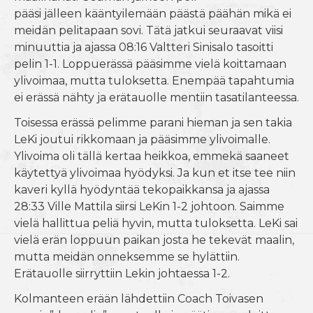
pääsi jälleen kääntyilemään päästä päähän mikä ei
meidän pelitapaan sovi. Tätä jatkui seuraavat viisi
minuuttia ja ajassa 08:16 Valtteri Sinisalo tasoitti
pelin 1-1. Loppuerässä pääsimme vielä koittamaan
ylivoimaa, mutta tuloksetta. Enempää tapahtumia
ei erässä nähty ja erätauolle mentiin tasatilanteessa.
Toisessa erässä pelimme parani hieman ja sen takia
LeKi joutui rikkomaan ja pääsimme ylivoimalle.
Ylivoima oli tällä kertaa heikkoa, emmekä saaneet
käytettyä ylivoimaa hyödyksi. Ja kun et itse tee niin
kaveri kyllä hyödyntää tekopaikkansa ja ajassa
28:33 Ville Mattila siirsi LeKin 1-2 johtoon. Saimme
vielä hallittua peliä hyvin, mutta tuloksetta. LeKi sai
vielä erän loppuun paikan josta he tekevät maalin,
mutta meidän onneksemme se hylättiin.
Erätauolle siirryttiin Lekin johtaessa 1-2.
Kolmanteen erään lähdettiin Coach Toivasen