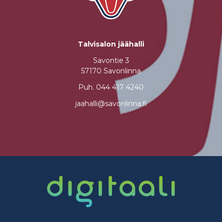
Talvisalon jäähalli
Savontie 3
57170 Savonlinna
Puh.
044 417 4240
jaahalli@savonlinna.fi