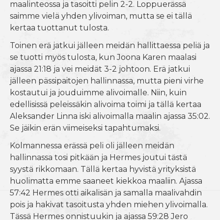
maalinteossa ja tasoitti pelin 2-2. Loppuerässä
saimme vielä yhden ylivoiman, mutta se ei tällä
kertaa tuottanut tulosta.
Toinen erä jatkui jälleen meidän hallittaessa peliä ja
se tuotti myös tulosta, kun Joona Karen maalasi
ajassa 21:18 ja vei meidät 3-2 johtoon. Erä jatkui
jälleen pässipaitojen hallinnassa, mutta pieni virhe
kostautui ja jouduimme alivoimalle. Niin, kuin
edellisissä peleissäkin alivoima toimi ja tällä kertaa
Aleksander Linna iski alivoimalla maalin ajassa 35:02.
Se jäikin erän viimeiseksi tapahtumaksi.
Kolmannessa erässä peli oli jälleen meidän
hallinnassa tosi pitkään ja Hermes joutui tästä
syystä rikkomaan. Tällä kertaa hyvistä yrityksistä
huolimatta emme saaneet kiekkoa maaliin. Ajassa
57:42 Hermes otti aikalisän ja samalla maalivahdin
pois ja hakivat tasoitusta yhden miehen ylivoimalla.
Tässä Hermes onnistuukin ja ajassa 59:28 Jero