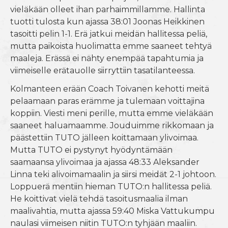
vieläkään olleet ihan parhaimmillamme. Hallinta
tuotti tulosta kun ajassa 38:01 Joonas Heikkinen
tasoitti pelin 1-1. Erä jatkui meidän hallitessa peliä,
mutta paikoista huolimatta emme saaneet tehtyä
maaleja. Erässä ei nähty enempää tapahtumia ja
viimeiselle erätauolle siirryttiin tasatilanteessa.
Kolmanteen erään Coach Toivanen kehotti meitä
pelaamaan paras erämme ja tulemaan voittajina
koppiin. Viesti meni perille, mutta emme vieläkään
saaneet haluamaamme. Jouduimme rikkomaan ja
päästettiin TUTO jälleen koittamaan ylivoimaa.
Mutta TUTO ei pystynyt hyödyntämään
saamaansa ylivoimaa ja ajassa 48:33 Aleksander
Linna teki alivoimamaalin ja siirsi meidät 2-1 johtoon.
Loppuerä mentiin hieman TUTO:n hallitessa peliä.
He koittivat vielä tehdä tasoitusmaalia ilman
maalivahtia, mutta ajassa 59:40 Miska Vattukumpu
naulasi viimeisen niitin TUTO:n tyhjään maaliin.