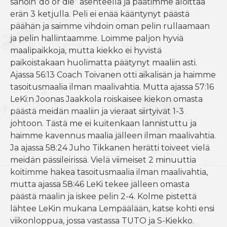
sanoin”do or die” asenteella ja päätimme aloittaa
erän 3 ketjulla. Peli ei enää kääntynyt päästä
päähän ja saimme vihdoin oman pelin rullaamaan
ja pelin hallintaamme. Loimme paljon hyviä
maalipaikkoja, mutta kiekko ei hyvistä
paikoistakaan huolimatta päätynyt maaliin asti.
Ajassa 56:13 Coach Toivanen otti aikalisän ja haimme
tasoitusmaalia ilman maalivahtia. Mutta ajassa 57:16
LeKi:n Joonas Jaakkola roiskaisee kiekon omasta
päästä meidän maaliin ja vieraat siirtyivät 1-3
johtoon. Tästä me ei kuitenkaan lannistuttu ja
haimme kavennus maalia jälleen ilman maalivahtia.
Ja ajassa 58:24 Juho Tikkanen herätti toiveet vielä
meidän pässileirissä. Vielä viimeiset 2 minuuttia
koitimme hakea tasoitusmaalia ilman maalivahtia,
mutta ajassa 58:46 LeKi tekee jälleen omasta
päästä maalin ja iskee pelin 2-4. Kolme pistettä
lähtee LeKin mukana Lempäälään, katse kohti ensi
viikonloppua, jossa vastassa TUTO ja S-Kiekko.