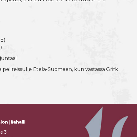
 E)
)
rjuntaa!
pelireissulle Etelä-Suomeen, kun vastassa Grifk
lon jäähalli
ie 3