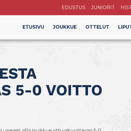
EDUSTUS
JUNIORIT
HIS
ETUSIVU
JOUKKUE
OTTELUT
LIPU
ESTA
S 5-0 VOITTO
 upeasti, sillä joukkue otti vakuuttavan 5-0