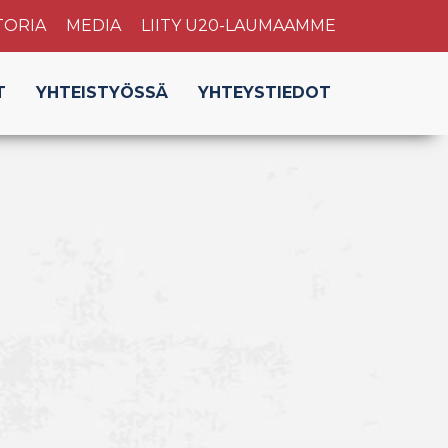
TORIA
MEDIA
LIITY U20-LAUMAAMME
T
YHTEISTYÖSSÄ
YHTEYSTIEDOT