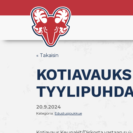
« Takaisin
KOTIAVAUKS
TYYLIPUHDA
20.9.2024
Kategoria:
Edustusjoukkue
Kotiavaus KeupaHt/Diskosta vastaan sujui