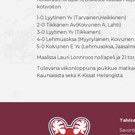
kotivoiton.
1-0 Lyytinen Yv (Tarvainen,Heikkinen)
2-0 Tikkanen Av(Koivunen A, Lahti)
3-0 Lyytinen Yv (Tikkanen)
4-0 Lehmusoksa (Myyryläinen, Koivunen
5-0 Koivunen E Yv (Lehmusoksa, Jääsalmi
Maalissa Lauri Lönnroos nollapeli ja 21 to
Tulevana viikonloppuna joukkue matkaa 
Kauniaisista sekä K-Kissat Helsingistä.
Talvisa
Savont