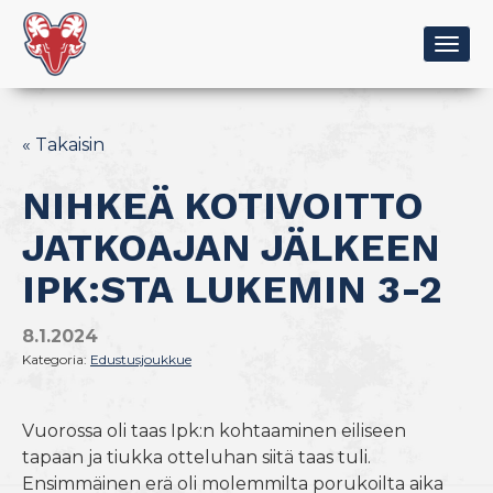
Togg
navig
« Takaisin
NIHKEÄ KOTIVOITTO
JATKOAJAN JÄLKEEN
IPK:STA LUKEMIN 3-2
8.1.2024
Kategoria:
Edustusjoukkue
Vuorossa oli taas Ipk:n kohtaaminen eiliseen
tapaan ja tiukka otteluhan siitä taas tuli.
Ensimmäinen erä oli molemmilta porukoilta aika