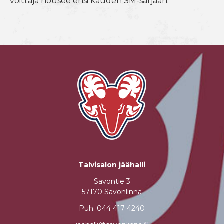
voittaja nousee ensi kauden SM-sarjaan.
Talvisalon jäähalli
Savontie 3
57170 Savonlinna
Puh.
044 417 4240