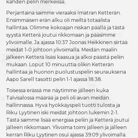
kahden pelin merkeissä.
Perjantaina saimme vieraaksi Imatran Ketterän.
Ensimmäisen erän alku oli meiltä totaalista
hallintaa. Olimme kokoajan niskan päällä ja tästä
syystä Ketterä joutui rikkomaan ja pääsimme
ylivoimalle. Ja ajassa 10:37 Joonas Heikkinen siirtää
meidät 1-0 johtoon ylivoimalla. Meidän maalin
jälkeen Ketterä lisäsi kaasua ja alkoi päästä peliin
mukaan. Loput 10 minuuttia olikin Ketterän
hallintaa ja huonon puolustuspelin seurauksena
Aapo Sarell tasoitti pelin 1-1 ajassa 18:38.
Toisessa erässä me näytimme jälleen kuka
Talvisalossa määrää ja peli oli aivan meidän
hallinnassa. Hyvä hyökkäyspeli tuotti tulosta ja
Riku Lyytinen iski meidät johtoon lukemin 2-1.
Tästä saimme lisää energiaa peliin ja Ketterä joutui
jälleen rikkomaan. Ylivoima toimi jälleen ja jälleen
kerran Riku Lyytinen osui ajassa 39:09 ylivoimalla.