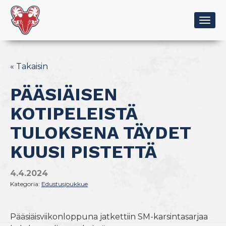
Togg
navig
« Takaisin
PÄÄSIÄISEN
KOTIPELEISTÄ
TULOKSENA TÄYDET
KUUSI PISTETTÄ
4.4.2024
Kategoria:
Edustusjoukkue
Pääsiäisviikonloppuna jatkettiin SM-karsintasarjaa