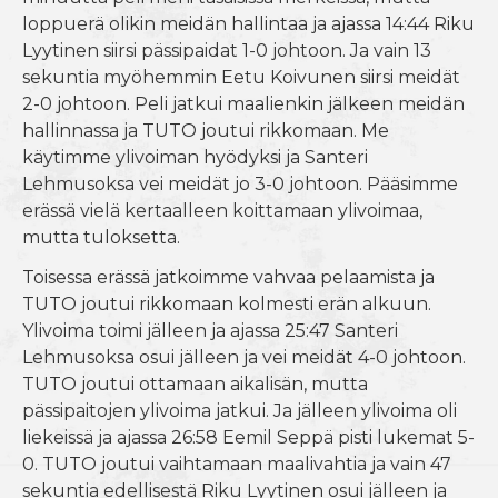
loppuerä olikin meidän hallintaa ja ajassa 14:44 Riku
Lyytinen siirsi pässipaidat 1-0 johtoon. Ja vain 13
sekuntia myöhemmin Eetu Koivunen siirsi meidät
2-0 johtoon. Peli jatkui maalienkin jälkeen meidän
hallinnassa ja TUTO joutui rikkomaan. Me
käytimme ylivoiman hyödyksi ja Santeri
Lehmusoksa vei meidät jo 3-0 johtoon. Pääsimme
erässä vielä kertaalleen koittamaan ylivoimaa,
mutta tuloksetta.
Toisessa erässä jatkoimme vahvaa pelaamista ja
TUTO joutui rikkomaan kolmesti erän alkuun.
Ylivoima toimi jälleen ja ajassa 25:47 Santeri
Lehmusoksa osui jälleen ja vei meidät 4-0 johtoon.
TUTO joutui ottamaan aikalisän, mutta
pässipaitojen ylivoima jatkui. Ja jälleen ylivoima oli
liekeissä ja ajassa 26:58 Eemil Seppä pisti lukemat 5-
0. TUTO joutui vaihtamaan maalivahtia ja vain 47
sekuntia edellisestä Riku Lyytinen osui jälleen ja