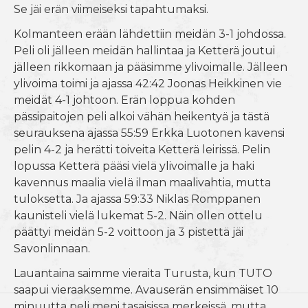
Se jäi erän viimeiseksi tapahtumaksi.
Kolmanteen erään lähdettiin meidän 3-1 johdossa.
Peli oli jälleen meidän hallintaa ja Ketterä joutui
jälleen rikkomaan ja pääsimme ylivoimalle. Jälleen
ylivoima toimi ja ajassa 42:42 Joonas Heikkinen vie
meidät 4-1 johtoon. Erän loppua kohden
pässipaitojen peli alkoi vähän heikentyä ja tästä
seurauksena ajassa 55:59 Erkka Luotonen kavensi
pelin 4-2 ja herätti toiveita Ketterä leirissä. Pelin
lopussa Ketterä pääsi vielä ylivoimalle ja haki
kavennus maalia vielä ilman maalivahtia, mutta
tuloksetta. Ja ajassa 59:33 Niklas Romppanen
kaunisteli vielä lukemat 5-2. Näin ollen ottelu
päättyi meidän 5-2 voittoon ja 3 pistettä jäi
Savonlinnaan.
Lauantaina saimme vieraita Turusta, kun TUTO
saapui vieraaksemme. Avauserän ensimmäiset 10
minuutta peli meni tasaisissa merkeissä, mutta