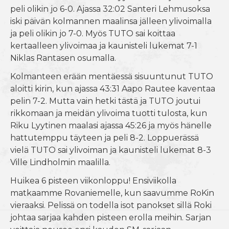
peli olikin jo 6-0. Ajassa 32:02 Santeri Lehmusoksa
iski päivän kolmannen maalinsa jälleen ylivoimalla
ja peli olikin jo 7-0. Myös TUTO sai koittaa
kertaalleen ylivoimaa ja kaunisteli lukemat 7-1
Niklas Rantasen osumalla.
Kolmanteen erään mentäessä sisuuntunut TUTO
aloitti kirin, kun ajassa 43:31 Aapo Rautee kaventaa
pelin 7-2. Mutta vain hetki tästä ja TUTO joutui
rikkomaan ja meidän ylivoima tuotti tulosta, kun
Riku Lyytinen maalasi ajassa 45:26 ja myös hänelle
hattutemppu täyteen ja peli 8-2. Loppuerässä
vielä TUTO sai ylivoiman ja kaunisteli lukemat 8-3
Ville Lindholmin maalilla.
Huikea 6 pisteen viikonloppu! Ensiviikolla
matkaamme Rovaniemelle, kun saavumme RoKin
vieraaksi. Pelissä on todella isot panokset sillä Roki
johtaa sarjaa kahden pisteen erolla meihin. Sarjan