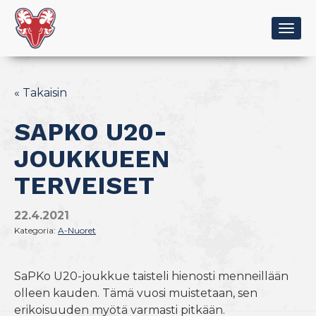
Togg
navig
« Takaisin
SAPKO U20-
JOUKKUEEN
TERVEISET
22.4.2021
Kategoria:
A-Nuoret
SaPKo U20-joukkue taisteli hienosti menneillään
olleen kauden. Tämä vuosi muistetaan, sen
erikoisuuden myötä varmasti pitkään.