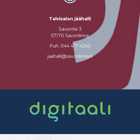
Talvisalon jäähalli
Savontie 3
57170 Savonlinna
Puh.
044 417 4240
jaahalli@savonlinna.fi