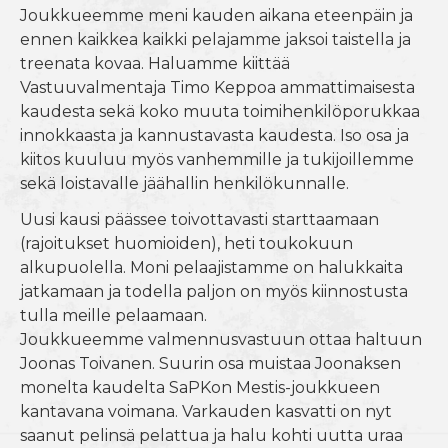
Joukkueemme meni kauden aikana eteenpäin ja
ennen kaikkea kaikki pelajamme jaksoi taistella ja
treenata kovaa. Haluamme kiittää
Vastuuvalmentaja Timo Keppoa ammattimaisesta
kaudesta sekä koko muuta toimihenkilöporukkaa
innokkaasta ja kannustavasta kaudesta. Iso osa ja
kiitos kuuluu myös vanhemmille ja tukijoillemme
sekä loistavalle jäähallin henkilökunnalle.
Uusi kausi päässee toivottavasti starttaamaan
(rajoitukset huomioiden), heti toukokuun
alkupuolella. Moni pelaajistamme on halukkaita
jatkamaan ja todella paljon on myös kiinnostusta
tulla meille pelaamaan.
Joukkueemme valmennusvastuun ottaa haltuun
Joonas Toivanen. Suurin osa muistaa Joonaksen
monelta kaudelta SaPKon Mestis-joukkueen
kantavana voimana. Varkauden kasvatti on nyt
saanut pelinsä pelattua ja halu kohti uutta uraa