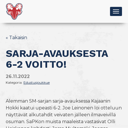
Togg
navig
« Takaisin
SARJA-AVAUKSESTA
6-2 VOITTO!
26.11.2022
Kategoria:
Edustusjoukkue
Alemman SM-sarjan sarja-avauksessa Kajaanin
Hokki kaatui upeasti 6-2. Joe Leinonen löi otteluun
näyttävät alkutahdit veivaten jälleen ilmaveivillä
osuman. SaPKon muista maaleista vastasivat Olli