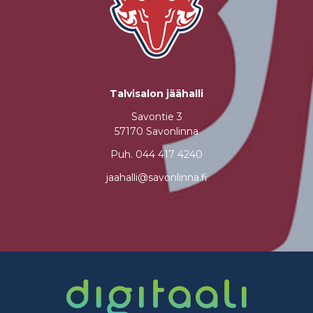
Talvisalon jäähalli
Savontie 3
57170 Savonlinna
Puh.
044 417 4240
jaahalli@savonlinna.fi