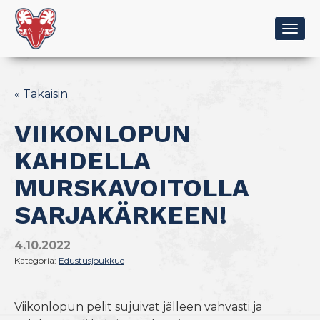
Togg
navig
« Takaisin
VIIKONLOPUN
KAHDELLA
MURSKAVOITOLLA
SARJAKÄRKEEN!
4.10.2022
Kategoria:
Edustusjoukkue
Viikonlopun pelit sujuivat jälleen vahvasti ja