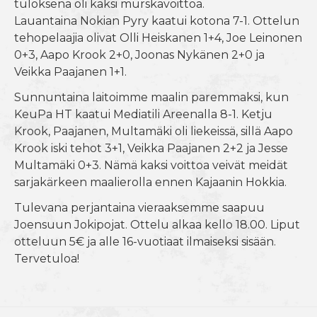
tuloksena oli kaksi murskavoittoa.
Lauantaina Nokian Pyry kaatui kotona 7-1. Ottelun
tehopelaajia olivat Olli Heiskanen 1+4, Joe Leinonen
0+3, Aapo Krook 2+0, Joonas Nykänen 2+0 ja
Veikka Paajanen 1+1.
Sunnuntaina laitoimme maalin paremmaksi, kun
KeuPa HT kaatui Mediatili Areenalla 8-1. Ketju
Krook, Paajanen, Multamäki oli liekeissä, sillä Aapo
Krook iski tehot 3+1, Veikka Paajanen 2+2 ja Jesse
Multamäki 0+3. Nämä kaksi voittoa veivät meidät
sarjakärkeen maalierolla ennen Kajaanin Hokkia.
Tulevana perjantaina vieraaksemme saapuu
Joensuun Jokipojat. Ottelu alkaa kello 18.00. Liput
otteluun 5€ ja alle 16-vuotiaat ilmaiseksi sisään.
Tervetuloa!