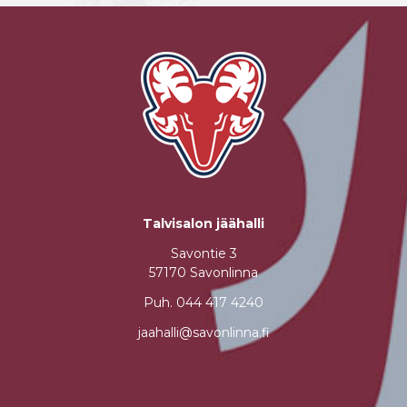
Talvisalon jäähalli
Savontie 3
57170 Savonlinna
Puh.
044 417 4240
jaahalli@savonlinna.fi