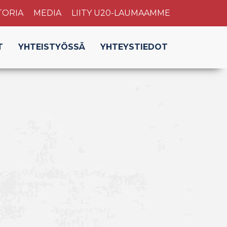
TORIA
MEDIA
LIITY U20-LAUMAAMME
T
YHTEISTYÖSSÄ
YHTEYSTIEDOT