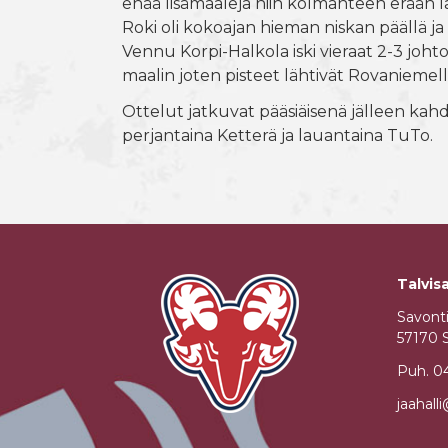
enää lisämaaleja niin kolmanteen erään l
Roki oli kokoajan hieman niskan päällä ja 
Vennu Korpi-Halkola iski vieraat 2-3 johtoo
maalin joten pisteet lähtivät Rovaniemel
Ottelut jatkuvat pääsiäisenä jälleen ka
perjantaina Ketterä ja lauantaina TuTo.
Talvisa
Savont
57170 
Puh.
0
jaahall