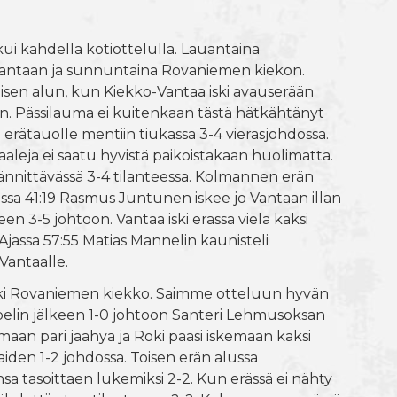
ui kahdella kotiottelulla. Lauantaina
Vantaan ja sunnuntaina Rovaniemen kiekon.
isen alun, kun Kiekko-Vantaa iski avauserään
oon. Pässilauma ei kuitenkaan tästä hätkähtänyt
a erätauolle mentiin tiukassa 3-4 vierasjohdossa.
aleja ei saatu hyvistä paikoistakaan huolimatta.
nnittävässä 3-4 tilanteessa. Kolmannen erän
jassa 41:19 Rasmus Juntunen iskee jo Vantaan illan
n 3-5 johtoon. Vantaa iski erässä vielä kaksi
Ajassa 57:55 Matias Mannelin kaunisteli
Vantaalle.
rki Rovaniemen kiekko. Saimme otteluun hyvän
elin jälkeen 1-0 johtoon Santeri Lehmusoksan
aan pari jäähyä ja Roki pääsi iskemään kaksi
raiden 1-2 johdossa. Toisen erän alussa
a tasoittaen lukemiksi 2-2. Kun erässä ei nähty