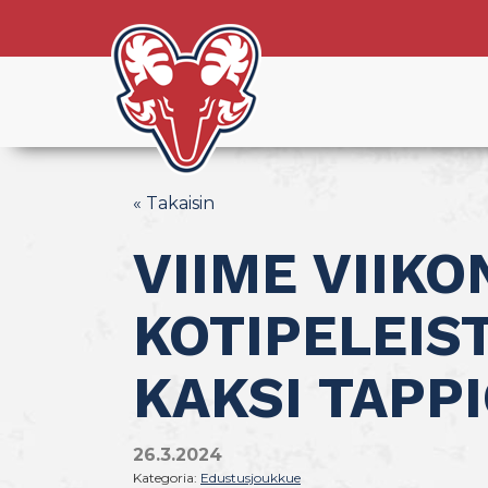
« Takaisin
VIIME VIIK
KOTIPELEIS
KAKSI TAPP
26.3.2024
Kategoria:
Edustusjoukkue