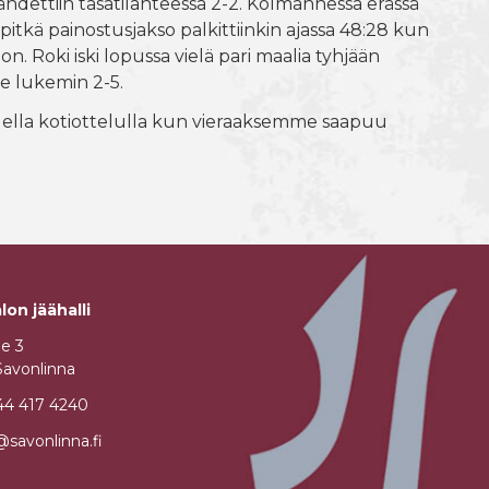
ähdettiin tasatilanteessa 2-2. Kolmannessa erässä
pitkä painostusjakso palkittiinkin ajassa 48:28 kun
n. Roki iski lopussa vielä pari maalia tyhjään
le lukemin 2-5.
hdella kotiottelulla kun vieraaksemme saapuu
lon jäähalli
ie 3
Savonlinna
44 417 4240
i@savonlinna.fi