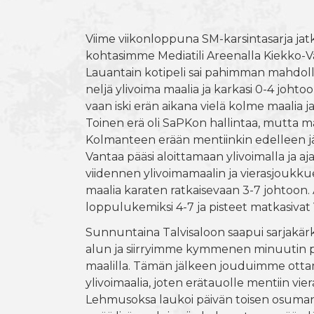
Viime viikonloppuna SM-karsintasarja jatk
kohtasimme Mediatili Areenalla Kiekko-
Lauantain kotipeli sai pahimman mahdoll
neljä ylivoima maalia ja karkasi 0-4 joht
vaan iski erän aikana vielä kolme maalia j
Toinen erä oli SaPKon hallintaa, mutta ma
Kolmanteen erään mentiinkin edelleen jä
Vantaa pääsi aloittamaan ylivoimalla ja a
viidennen ylivoimamaalin ja vierasjoukkuee
maalia karaten ratkaisevaan 3-7 johtoon. 
loppulukemiksi 4-7 ja pisteet matkasivat 
Sunnuntaina Talvisaloon saapui sarjakä
alun ja siirryimme kymmenen minuutin p
maalilla. Tämän jälkeen jouduimme ottam
ylivoimaalia, joten erätauolle mentiin vie
Lehmusoksa laukoi päivän toisen osumans