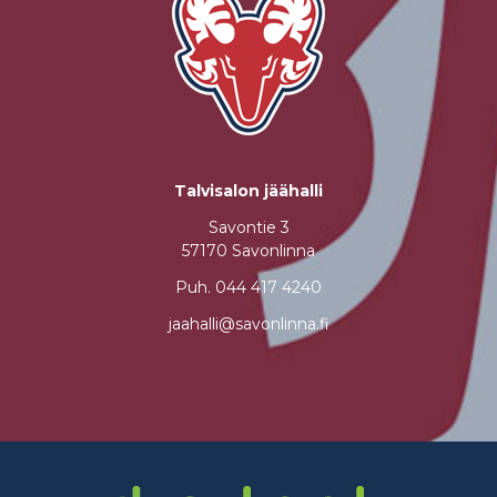
Talvisalon jäähalli
Savontie 3
57170 Savonlinna
Puh.
044 417 4240
jaahalli@savonlinna.fi