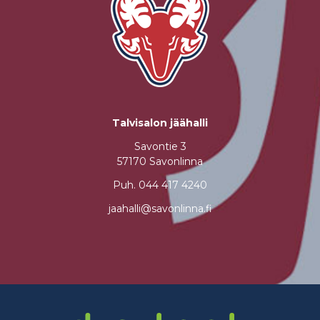
Talvisalon jäähalli
Savontie 3
57170 Savonlinna
Puh.
044 417 4240
jaahalli@savonlinna.fi