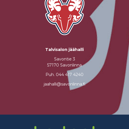
Talvisalon jäähalli
Savontie 3
57170 Savonlinna
Puh.
044 417 4240
jaahalli@savonlinna.fi