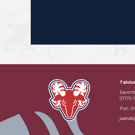
Talvisa
Savont
57170 
Puh.
0
jaahall