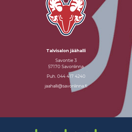
Talvisalon jäähalli
Savontie 3
57170 Savonlinna
Puh.
044 417 4240
jaahalli@savonlinna.fi