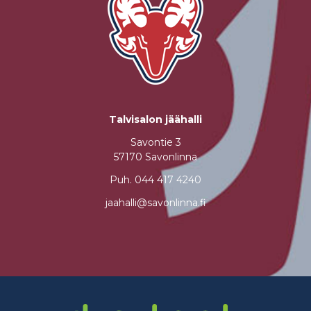
Talvisalon jäähalli
Savontie 3
57170 Savonlinna
Puh.
044 417 4240
jaahalli@savonlinna.fi